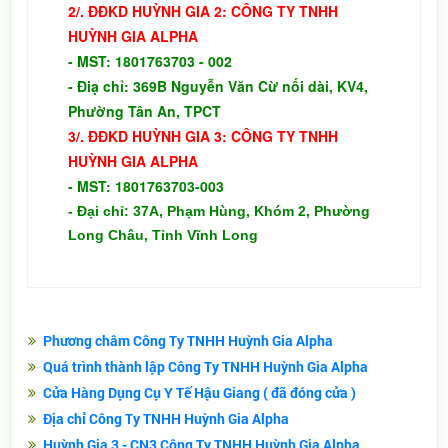
2/. ĐĐKD
HUỲNH GIA 2:
CÔNG TY TNHH
HUỲNH GIA ALPHA
-
MST: 1801763703 - 002
- Điạ chỉ: 369B Nguyễn Văn Cừ nối dài, KV4,
Phường Tân An, TPCT
3/.
ĐĐKD
HUỲNH GIA 3:
CÔNG TY TNHH
HUỲNH GIA ALPHA
-
MST: 1801763703-003
- Đại chỉ: 37A, Phạm Hùng, Khóm 2, Phường
Long Châu, Tỉnh Vĩnh Long
Phương châm Công Ty TNHH Huỳnh Gia Alpha
Quá trình thành lập Công Ty TNHH Huỳnh Gia Alpha
Cửa Hàng Dụng Cụ Y Tế Hậu Giang ( đã đóng cửa )
Địa chỉ Công Ty TNHH Huỳnh Gia Alpha
Huỳnh Gia 3 - CN3 Công Ty TNHH Huỳnh Gia Alpha