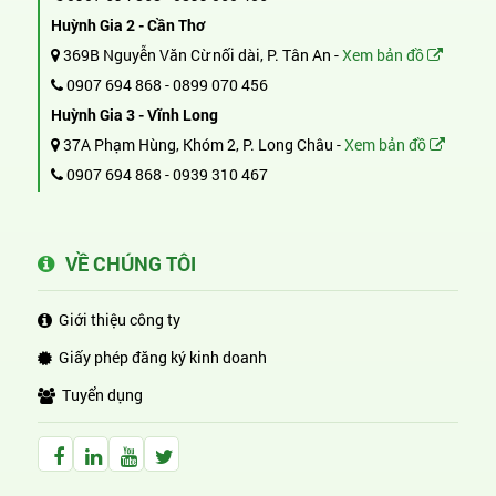
Huỳnh Gia 2 - Cần Thơ
369B Nguyễn Văn Cừ nối dài, P. Tân An -
Xem bản đồ
0907 694 868
-
0899 070 456
Huỳnh Gia 3 - Vĩnh Long
37A Phạm Hùng, Khóm 2, P. Long Châu -
Xem bản đồ
0907 694 868
-
0939 310 467
VỀ CHÚNG TÔI
Giới thiệu công ty
Giấy phép đăng ký kinh doanh
Tuyển dụng
Facebook Huỳnh Gia Alpha
LinkedIn Huỳnh Gia Alpha
YouTube Huỳnh Gia Alpha
Twitter Huỳnh Gia Alpha