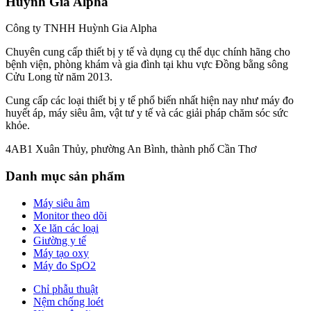
Huỳnh Gia Alpha
Công ty TNHH Huỳnh Gia Alpha
Chuyên cung cấp thiết bị y tế và dụng cụ thể dục chính hãng cho
bệnh viện, phòng khám và gia đình tại khu vực Đồng bằng sông
Cửu Long từ năm 2013.
Cung cấp các loại thiết bị y tế phổ biến nhất hiện nay như máy đo
huyết áp, máy siêu âm, vật tư y tế và các giải pháp chăm sóc sức
khỏe.
4AB1 Xuân Thủy, phường An Bình, thành phố Cần Thơ
Danh mục sản phẩm
Máy siêu âm
Monitor theo dõi
Xe lăn các loại
Giường y tế
Máy tạo oxy
Máy đo SpO2
Chỉ phẫu thuật
Nệm chống loét