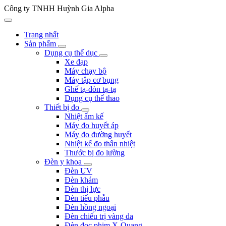
Công ty TNHH Huỳnh Gia Alpha
Trang nhất
Sản phẩm
Dụng cụ thể dục
Xe đạp
Máy chạy bộ
Máy tập cơ bụng
Ghế tạ-đòn tạ-tạ
Dụng cụ thể thao
Thiết bị đo
Nhiệt ẩm kế
Máy đo huyết áp
Máy đo đường huyết
Nhiệt kế đo thân nhiệt
Thước bị đo lường
Đèn y khoa
Đèn UV
Đèn khám
Đèn thị lực
Đèn tiểu phẫu
Đèn hồng ngoại
Đèn chiếu trị vàng da
Đèn đọc phim X-Quang