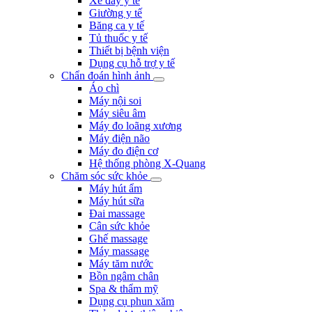
Xe đẩy y tế
Giường y tế
Băng ca y tế
Tủ thuốc y tế
Thiết bị bệnh viện
Dụng cụ hỗ trợ y tế
Chẩn đoán hình ảnh
Áo chì
Máy nội soi
Máy siêu âm
Máy đo loãng xương
Máy điện não
Máy đo điện cơ
Hệ thống phòng X-Quang
Chăm sóc sức khỏe
Máy hút ẩm
Máy hút sữa
Đai massage
Cân sức khỏe
Ghế massage
Máy massage
Máy tăm nước
Bồn ngâm chân
Spa & thẩm mỹ
Dụng cụ phun xăm