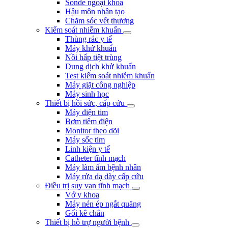
Sonde ngoại khoa
Hậu môn nhân tạo
Chăm sóc vết thương
Kiểm soát nhiễm khuẩn
Thùng rác y tế
Máy khử khuẩn
Nồi hấp tiệt trùng
Dung dịch khử khuẩn
Test kiểm soát nhiễm khuẩn
Máy giặt công nghiệp
Máy sinh học
Thiết bị hồi sức, cấp cứu
Máy điện tim
Bơm tiêm điện
Monitor theo dõi
Máy sốc tim
Linh kiện y tế
Catheter tĩnh mạch
Máy làm ấm bệnh nhân
Máy rửa dạ dày cấp cứu
Điều trị suy van tĩnh mạch
Vớ y khoa
Máy nén ép ngắt quãng
Gối kê chân
Thiết bị hỗ trợ người bệnh