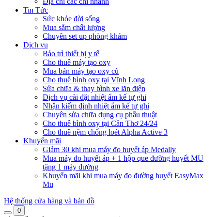
Địa chỉ các chi nhánh
Tin Tức
Sức khỏe đời sống
Mua sắm chất lượng
Chuyên set up phòng khám
Dịch vụ
Bảo trì thiết bị y tế
Cho thuê máy tạo oxy
Mua bán máy tạo oxy cũ
Cho thuê bình oxy tại Vĩnh Long
Sửa chữa & thay bình xe lăn điện
Dịch vụ cài đặt nhiệt ẩm kế tự ghi
Nhận kiểm định nhiệt ẩm kế tự ghi
Chuyên sửa chữa dụng cụ phẫu thuật
Cho thuê bình oxy tại Cần Thơ 24/24
Cho thuê nệm chống loét Alpha Active 3
Khuyến mãi
Giảm 30 khi mua máy đo huyết áp Medally
Mua máy đo huyết áp + 1 hộp que đường huyết MU
tặng 1 máy đường
Khuyến mãi khi mua máy đo đường huyết EasyMax
Mu
Hệ thống cửa hàng và bản đồ
0