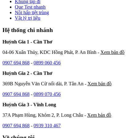
Khung tập đi
Que Test nhanh
Nồi hấp tiệt trùng
Vật lý trị liệu
Hệ thống chi nhánh
Huỳnh Gia 1 - Cần Thơ
04-06 Xuân Thủy, KDC Hồng Phát, P. An Bình -
Xem bản đồ
0907 694 868
-
0899 060 456
Huỳnh Gia 2 - Cần Thơ
369B Nguyễn Văn Cừ nối dài, P. Tân An -
Xem bản đồ
0907 694 868
-
0899 070 456
Huỳnh Gia 3 - Vĩnh Long
37A Phạm Hùng, Khóm 2, P. Long Châu -
Xem bản đồ
0907 694 868
-
0939 310 467
Về chúng tôi