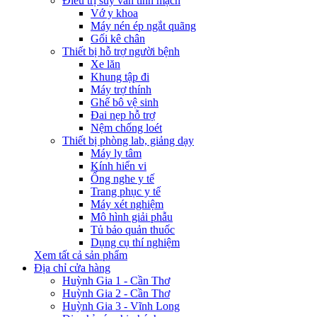
Điều trị suy van tĩnh mạch
Vớ y khoa
Máy nén ép ngắt quãng
Gối kê chân
Thiết bị hỗ trợ người bệnh
Xe lăn
Khung tập đi
Máy trợ thính
Ghế bô vệ sinh
Đai nẹp hỗ trợ
Nệm chống loét
Thiết bị phòng lab, giảng dạy
Máy ly tâm
Kính hiển vi
Ống nghe y tế
Trang phục y tế
Máy xét nghiệm
Mô hình giải phẫu
Tủ bảo quản thuốc
Dụng cụ thí nghiệm
Xem tất cả sản phẩm
Địa chỉ cửa hàng
Huỳnh Gia 1 - Cần Thơ
Huỳnh Gia 2 - Cần Thơ
Huỳnh Gia 3 - Vĩnh Long