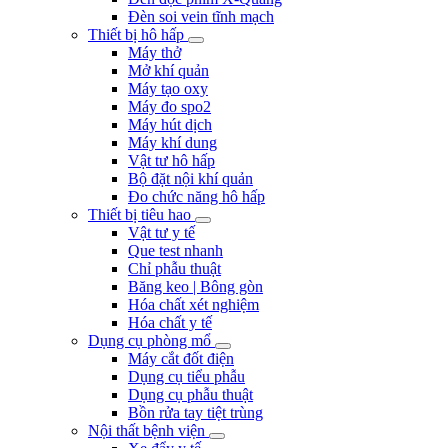
Đèn soi vein tĩnh mạch
Thiết bị hô hấp
Máy thở
Mở khí quản
Máy tạo oxy
Máy đo spo2
Máy hút dịch
Máy khí dung
Vật tư hô hấp
Bộ đặt nội khí quản
Đo chức năng hô hấp
Thiết bị tiêu hao
Vật tư y tế
Que test nhanh
Chỉ phẫu thuật
Băng keo | Bông gòn
Hóa chất xét nghiệm
Hóa chất y tế
Dụng cụ phòng mổ
Máy cắt đốt điện
Dụng cụ tiểu phẫu
Dụng cụ phẫu thuật
Bồn rửa tay tiệt trùng
Nội thất bệnh viện