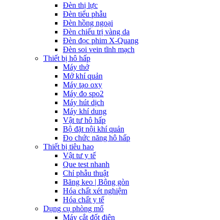
Đèn thị lực
Đèn tiểu phẫu
Đèn hồng ngoại
Đèn chiếu trị vàng da
Đèn đọc phim X-Quang
Đèn soi vein tĩnh mạch
Thiết bị hô hấp
Máy thở
Mở khí quản
Máy tạo oxy
Máy đo spo2
Máy hút dịch
Máy khí dung
Vật tư hô hấp
Bộ đặt nội khí quản
Đo chức năng hô hấp
Thiết bị tiêu hao
Vật tư y tế
Que test nhanh
Chỉ phẫu thuật
Băng keo | Bông gòn
Hóa chất xét nghiệm
Hóa chất y tế
Dụng cụ phòng mổ
Máy cắt đốt điện