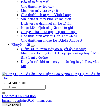
Bảo trì thiết bị y tế
Cho thuê máy tạo oxy
Mua bán máy tạo oxy cũ
Cho thuê bình oxy tại Vĩnh Long
Sửa chữa & thay bình xe lăn điện
Dịch vụ cài đặt nhiệt ẩm kế tự ghi
Nhận kiểm định nhiệt ẩm kế tự ghi
Chuyên sửa chữa dụng cụ phẫu thuật
Cho thuê bình oxy tại Cần Thơ 24/24
Cho thuê nệm chống loét Alpha Active 3
Khuyến mãi
Giảm 30 khi mua máy đo huyết áp Medally
Mua máy đo huyết áp + 1 hộp que đường huyết MU
tặng 1 máy đường
Khuyến mãi khi mua máy đo đường huyết EasyMax
Mu
Huỳnh Gia Alpha
Dụng Cụ Y Tế Cần
Thơ
Tat ca san pham
Hotline:
0907 694 868
Email:
huynhgiact65@gmail.com
0
Giỏ hàng