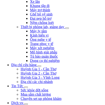
Xe lăn
Khung tập đi
Máy trợ thính
Ghế bô vệ sinh
Đai nẹp hỗ trợ
Nệm chống loét
Thiết bị phòng lab, giảng dạy
Máy ly tâm
Kính hiển vi
Ống nghe y tế
Trang phục y tế
Máy xét nghiệm
Mô hình giải phẫu
Tủ bảo quản thuốc
Dụng cụ thí nghiệm
Địa chỉ cửa hàng
Huỳnh Gia 1 - Cần Thơ
Huỳnh Gia 2 - Cần Thơ
Huỳnh Gia 3 - Vĩnh Long
Địa chỉ các chi nhánh
Tin Tức
Sức khỏe đời sống
Mua sắm chất lượng
Chuyên set up phòng khám
Dịch vụ