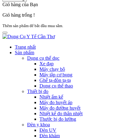
Giỏ hàng của Bạn
Giỏ hàng trống !
Thêm sản phẩm để bắt đầu mua sắm.
Trang nhất
Sản phẩm
Dụng cụ thể dục
Xe đạp
Máy chạy bộ
Máy tập cơ bụng
Ghế tạ-đòn tạ-tạ
Dụng cụ thể thao
Thiết bị đo
Nhiệt ẩm kế
Máy đo huyết áp
Máy đo đường huyết
Nhiệt kế đo thân nhiệt
Thước bị đo lường
Đèn y khoa
Đèn UV
Đèn khám