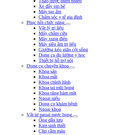
Thảo dược thiên nhiên
Xe đẩy em bé
Máy tạo ẩm
Chăm sóc y tế gia đình
Phục hồi chức năng
Vật lý trị liệu
Máy châm cứu
Máy xung điện
Máy siêu âm trị liệu
Giường kéo giãn cột sống
Dụng cụ đo lường y học
Thiết bị hỗ trợ nói
Dụng cụ chuyên khoa
Khoa sản
Khoa mắt
Khoa chỉnh hình
Khoa tai mũi họng
Khoa răng hàm mặt
Ngoại niệu
Dụng cụ khám bệnh
Ngoại khoa
Vật tư ngoại ngực bụng
Ống dẫn lưu
Kim sinh thiết
Clip cầm máu