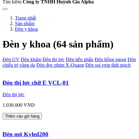
Tìm kiếm
Công ty TNHH Huỳnh Gia Alpha
Trang nhất
Sản phẩm
Đèn y khoa
Đèn y khoa (64 sản phẩm)
Đèn UV
Đèn khám
Đèn thị lực
Đèn tiểu phẫu
Đèn hồng ngoại
Đèn
chiếu trị vàng da
Đèn đọc phim X-Quang
Đèn soi vein tĩnh mạch
Đèn thị lực chữ E VCL-01
Đèn thị lực
1.030.000 VNĐ
Thêm vào giỏ hàng
Đèn mổ Kyled200