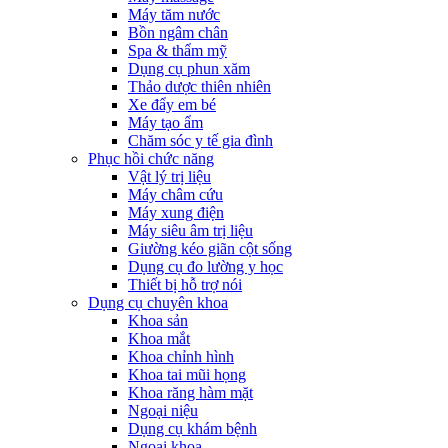
Máy tăm nước
Bồn ngâm chân
Spa & thẩm mỹ
Dụng cụ phun xăm
Thảo dược thiên nhiên
Xe đẩy em bé
Máy tạo ẩm
Chăm sóc y tế gia đình
Phục hồi chức năng
Vật lý trị liệu
Máy châm cứu
Máy xung điện
Máy siêu âm trị liệu
Giường kéo giãn cột sống
Dụng cụ đo lường y học
Thiết bị hỗ trợ nói
Dụng cụ chuyên khoa
Khoa sản
Khoa mắt
Khoa chỉnh hình
Khoa tai mũi họng
Khoa răng hàm mặt
Ngoại niệu
Dụng cụ khám bệnh
Ngoại khoa