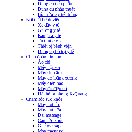
Dụng cụ tiểu phẫu
Dụng cụ phẫu thuật
Bồn rửa tay tiệt trùng
Nội thất bệnh viện
Xe đẩy y tế
Giường y tế
Băng ca y tế
Tủ thuốc y tế
Thiết bị bệnh viện
Dụng cụ hỗ trợ y tế
Chẩn đoán hình ảnh
Áo chì
Máy nội soi
Máy siêu âm
Máy đo loãng xương
Máy điện não
Máy đo điện cơ
Hệ thống phòng X-Quang
Chăm sóc sức khỏe
Máy hút ẩm
Máy hút sữa
Đai massage
Cân sức khỏe
Ghế massage
Máy massage