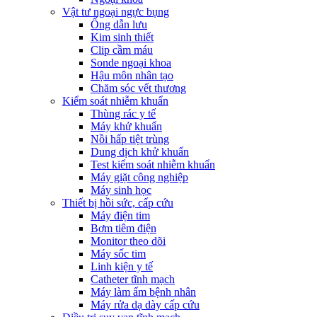
Vật tư ngoại ngực bụng
Ống dẫn lưu
Kim sinh thiết
Clip cầm máu
Sonde ngoại khoa
Hậu môn nhân tạo
Chăm sóc vết thương
Kiểm soát nhiễm khuẩn
Thùng rác y tế
Máy khử khuẩn
Nồi hấp tiệt trùng
Dung dịch khử khuẩn
Test kiểm soát nhiễm khuẩn
Máy giặt công nghiệp
Máy sinh học
Thiết bị hồi sức, cấp cứu
Máy điện tim
Bơm tiêm điện
Monitor theo dõi
Máy sốc tim
Linh kiện y tế
Catheter tĩnh mạch
Máy làm ấm bệnh nhân
Máy rửa dạ dày cấp cứu