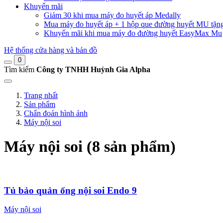
Khuyến mãi
Giảm 30 khi mua máy đo huyết áp Medally
Mua máy đo huyết áp + 1 hộp que đường huyết MU tặn
Khuyến mãi khi mua máy đo đường huyết EasyMax Mu
Hệ thống cửa hàng và bản đồ
0
Tìm kiếm
Công ty TNHH Huỳnh Gia Alpha
Trang nhất
Sản phẩm
Chẩn đoán hình ảnh
Máy nội soi
Máy nội soi (8 sản phẩm)
Tủ bảo quản ống nội soi Endo 9
Máy nội soi