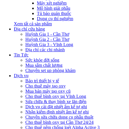
Máy xét nghiệm
Mô hình giải phẫu
Tủ bảo quản thuốc
Dụng cụ thí nghiệm
Xem tất cả sản phẩm
Địa chỉ cửa hàng
Huỳnh Gia 1 - Cần Thơ
Huỳnh Gia 2 - Cần Thơ
Huỳnh Gia 3 - Vĩnh Long
Địa chỉ các chi nhánh
Tin Tức
Sức khỏe đời sống
Mua sắm chất lượng
Chuyên set up phòng khám
Dịch vụ
Bảo trì thiết bị y tế
Cho thuê máy tạo oxy
Mua bán máy tạo oxy cũ
Cho thuê bình oxy tại Vĩnh Long
Sửa chữa & thay bình xe lăn điện
Dịch vụ cài đặt nhiệt ẩm kế tự ghi
Nhận kiểm định nhiệt ẩm kế tự ghi
Chuyên sửa chữa dụng cụ phẫu thuật
Cho thuê bình oxy tại Cần Thơ 24/24
Cho thuê nệm chống loét Alpha Active 3