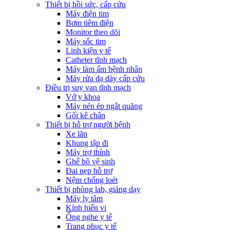
Thiết bị hồi sức, cấp cứu
Máy điện tim
Bơm tiêm điện
Monitor theo dõi
Máy sốc tim
Linh kiện y tế
Catheter tĩnh mạch
Máy làm ấm bệnh nhân
Máy rửa dạ dày cấp cứu
Điều trị suy van tĩnh mạch
Vớ y khoa
Máy nén ép ngắt quãng
Gối kê chân
Thiết bị hỗ trợ người bệnh
Xe lăn
Khung tập đi
Máy trợ thính
Ghế bô vệ sinh
Đai nẹp hỗ trợ
Nệm chống loét
Thiết bị phòng lab, giảng dạy
Máy ly tâm
Kính hiển vi
Ống nghe y tế
Trang phục y tế