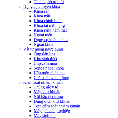
Thiết bị hỗ trợ nói
Dụng cụ chuyên khoa
Khoa sản
Khoa mắt
Khoa chỉnh hình
Khoa tai mũi họng
Khoa răng hàm mặt
Ngoại niệu
Dụng cụ khám bệnh
Ngoại khoa
Vật tư ngoại ngực bụng
Ống dẫn lưu
Kim sinh thiết
Clip cầm máu
Sonde ngoại khoa
Hậu môn nhân tạo
Chăm sóc vết thương
Kiểm soát nhiễm khuẩn
Thùng rác y tế
Máy khử khuẩn
Nồi hấp tiệt trùng
Dung dịch khử khuẩn
Test kiểm soát nhiễm khuẩn
Máy giặt công nghiệp
Máy sinh học