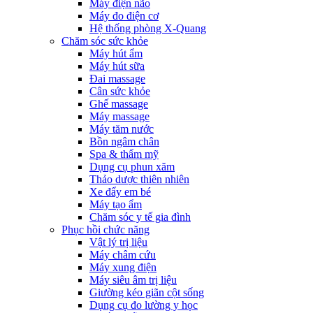
Máy điện não
Máy đo điện cơ
Hệ thống phòng X-Quang
Chăm sóc sức khỏe
Máy hút ẩm
Máy hút sữa
Đai massage
Cân sức khỏe
Ghế massage
Máy massage
Máy tăm nước
Bồn ngâm chân
Spa & thẩm mỹ
Dụng cụ phun xăm
Thảo dược thiên nhiên
Xe đẩy em bé
Máy tạo ẩm
Chăm sóc y tế gia đình
Phục hồi chức năng
Vật lý trị liệu
Máy châm cứu
Máy xung điện
Máy siêu âm trị liệu
Giường kéo giãn cột sống
Dụng cụ đo lường y học