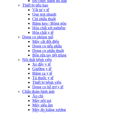
Đo chức năng hô hấp
Thiết bị tiêu hao
Vật tư y tế
Que test nhanh
Chỉ phẫu thuật
Băng keo | Bông gòn
Hóa chất xét nghiệm
Hóa chất y tế
Dụng cụ phòng mổ
Máy cắt đốt điện
Dụng cụ tiểu phẫu
Dụng cụ phẫu thuật
Bồn rửa tay tiệt trùng
Nội thất bệnh viện
Xe đẩy y tế
Giường y tế
Băng ca y tế
Tủ thuốc y tế
Thiết bị bệnh viện
Dụng cụ hỗ trợ y tế
Chẩn đoán hình ảnh
Áo chì
Máy nội soi
Máy siêu âm
Máy đo loãng xương