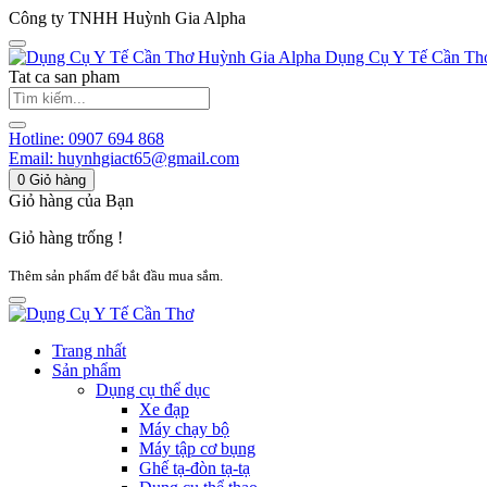
Công ty TNHH Huỳnh Gia Alpha
Huỳnh Gia Alpha
Dụng Cụ Y Tế Cần Th
Tat ca san pham
Hotline:
0907 694 868
Email:
huynhgiact65@gmail.com
0
Giỏ hàng
Giỏ hàng của Bạn
Giỏ hàng trống !
Thêm sản phẩm để bắt đầu mua sắm.
Trang nhất
Sản phẩm
Dụng cụ thể dục
Xe đạp
Máy chạy bộ
Máy tập cơ bụng
Ghế tạ-đòn tạ-tạ