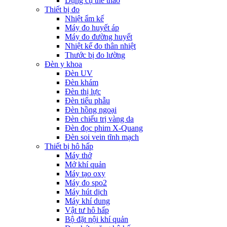
Dụng cụ thể thao
Thiết bị đo
Nhiệt ẩm kế
Máy đo huyết áp
Máy đo đường huyết
Nhiệt kế đo thân nhiệt
Thước bị đo lường
Đèn y khoa
Đèn UV
Đèn khám
Đèn thị lực
Đèn tiểu phẫu
Đèn hồng ngoại
Đèn chiếu trị vàng da
Đèn đọc phim X-Quang
Đèn soi vein tĩnh mạch
Thiết bị hô hấp
Máy thở
Mở khí quản
Máy tạo oxy
Máy đo spo2
Máy hút dịch
Máy khí dung
Vật tư hô hấp
Bộ đặt nội khí quản