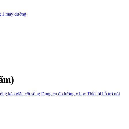
g 1 máy đường
hẩm)
ờng kéo giãn cột sống
Dụng cụ đo lường y học
Thiết bị hỗ trợ nói