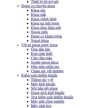
Thiết bị hỗ trợ nói
Dụng cụ chuyên khoa
Khoa sản
Khoa mắt
Khoa chỉnh hình
Khoa tai mũi họng
Khoa răng hàm mặt
Ngoại niệu
Dụng cụ khám bệnh
Ngoại khoa
Vật tư ngoại ngực bụng
Ống dẫn lưu
Kim sinh thiết
Clip cầm máu
Sonde ngoại khoa
Hậu môn nhân tạo
Chăm sóc vết thương
Kiểm soát nhiễm khuẩn
Thùng rác y tế
Máy khử khuẩn
Nồi hấp tiệt trùng
Dung dịch khử khuẩn
Test kiểm soát nhiễm khuẩn
Máy giặt công nghiệp
Máy sinh học