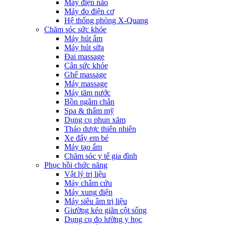
Máy điện não
Máy đo điện cơ
Hệ thống phòng X-Quang
Chăm sóc sức khỏe
Máy hút ẩm
Máy hút sữa
Đai massage
Cân sức khỏe
Ghế massage
Máy massage
Máy tăm nước
Bồn ngâm chân
Spa & thẩm mỹ
Dụng cụ phun xăm
Thảo dược thiên nhiên
Xe đẩy em bé
Máy tạo ẩm
Chăm sóc y tế gia đình
Phục hồi chức năng
Vật lý trị liệu
Máy châm cứu
Máy xung điện
Máy siêu âm trị liệu
Giường kéo giãn cột sống
Dụng cụ đo lường y học