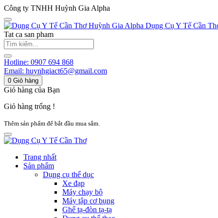
Công ty TNHH Huỳnh Gia Alpha
Huỳnh Gia Alpha
Dụng Cụ Y Tế Cần Th
Tat ca san pham
Hotline:
0907 694 868
Email:
huynhgiact65@gmail.com
0
Giỏ hàng
Giỏ hàng của Bạn
Giỏ hàng trống !
Thêm sản phẩm để bắt đầu mua sắm.
Trang nhất
Sản phẩm
Dụng cụ thể dục
Xe đạp
Máy chạy bộ
Máy tập cơ bụng
Ghế tạ-đòn tạ-tạ