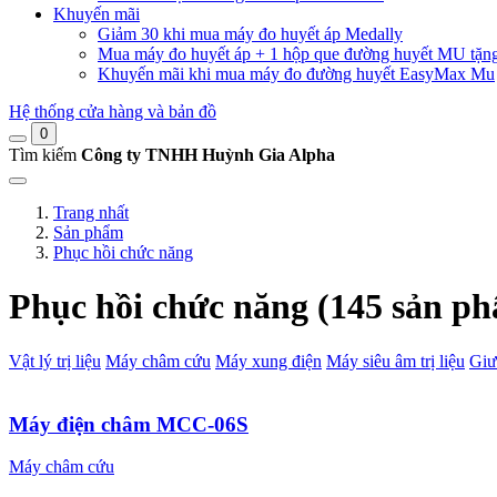
Khuyến mãi
Giảm 30 khi mua máy đo huyết áp Medally
Mua máy đo huyết áp + 1 hộp que đường huyết MU tặn
Khuyến mãi khi mua máy đo đường huyết EasyMax Mu
Hệ thống cửa hàng và bản đồ
0
Tìm kiếm
Công ty TNHH Huỳnh Gia Alpha
Trang nhất
Sản phẩm
Phục hồi chức năng
Phục hồi chức năng (145 sản p
Vật lý trị liệu
Máy châm cứu
Máy xung điện
Máy siêu âm trị liệu
Giư
Máy điện châm MCC-06S
Máy châm cứu