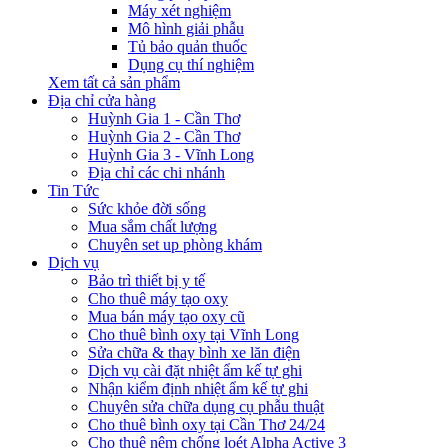
Máy xét nghiệm
Mô hình giải phẫu
Tủ bảo quản thuốc
Dụng cụ thí nghiệm
Xem tất cả sản phẩm
Địa chỉ cửa hàng
Huỳnh Gia 1 - Cần Thơ
Huỳnh Gia 2 - Cần Thơ
Huỳnh Gia 3 - Vĩnh Long
Địa chỉ các chi nhánh
Tin Tức
Sức khỏe đời sống
Mua sắm chất lượng
Chuyên set up phòng khám
Dịch vụ
Bảo trì thiết bị y tế
Cho thuê máy tạo oxy
Mua bán máy tạo oxy cũ
Cho thuê bình oxy tại Vĩnh Long
Sửa chữa & thay bình xe lăn điện
Dịch vụ cài đặt nhiệt ẩm kế tự ghi
Nhận kiểm định nhiệt ẩm kế tự ghi
Chuyên sửa chữa dụng cụ phẫu thuật
Cho thuê bình oxy tại Cần Thơ 24/24
Cho thuê nệm chống loét Alpha Active 3