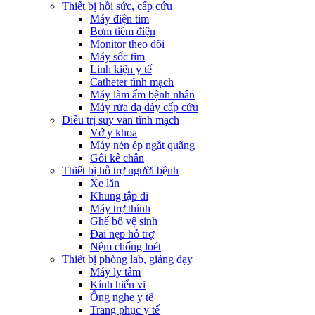
Thiết bị hồi sức, cấp cứu
Máy điện tim
Bơm tiêm điện
Monitor theo dõi
Máy sốc tim
Linh kiện y tế
Catheter tĩnh mạch
Máy làm ấm bệnh nhân
Máy rửa dạ dày cấp cứu
Điều trị suy van tĩnh mạch
Vớ y khoa
Máy nén ép ngắt quãng
Gối kê chân
Thiết bị hỗ trợ người bệnh
Xe lăn
Khung tập đi
Máy trợ thính
Ghế bô vệ sinh
Đai nẹp hỗ trợ
Nệm chống loét
Thiết bị phòng lab, giảng dạy
Máy ly tâm
Kính hiển vi
Ống nghe y tế
Trang phục y tế