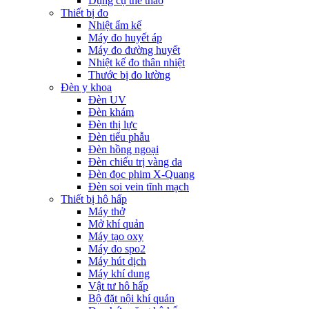
Dụng cụ thể thao
Thiết bị đo
Nhiệt ẩm kế
Máy đo huyết áp
Máy đo đường huyết
Nhiệt kế đo thân nhiệt
Thước bị đo lường
Đèn y khoa
Đèn UV
Đèn khám
Đèn thị lực
Đèn tiểu phẫu
Đèn hồng ngoại
Đèn chiếu trị vàng da
Đèn đọc phim X-Quang
Đèn soi vein tĩnh mạch
Thiết bị hô hấp
Máy thở
Mở khí quản
Máy tạo oxy
Máy đo spo2
Máy hút dịch
Máy khí dung
Vật tư hô hấp
Bộ đặt nội khí quản