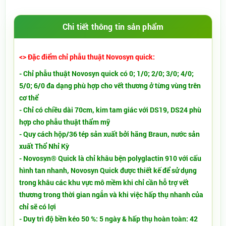
Chi tiết thông tin sản phẩm
<> Đặc điểm chỉ phẫu thuật Novosyn quick:
- Chỉ phẫu thuật Novosyn quick có 0; 1/0; 2/0; 3/0; 4/0;
5/0; 6/0 đa dạng phù hợp cho vết thương ở từng vùng trên
cơ thể
- Chỉ có chiều dài 70cm, kim tam giác với DS19, DS24 phù
hợp cho phẫu thuật thẩm mỹ
- Quy cách hộp/36 tép sản xuất bởi hãng Braun, nước sản
xuất Thổ Nhỉ Kỳ
- Novosyn® Quick là chỉ khâu bện polyglactin 910 với cấu
hình tan nhanh, Novosyn Quick được thiết kế để sử dụng
trong khâu các khu vực mô mềm khi chỉ cần hỗ trợ vết
thương trong thời gian ngắn và khi việc hấp thụ nhanh của
chỉ sẽ có lợi
- Duy trì độ bền kéo 50 %: 5 ngày & hấp thụ hoàn toàn: 42