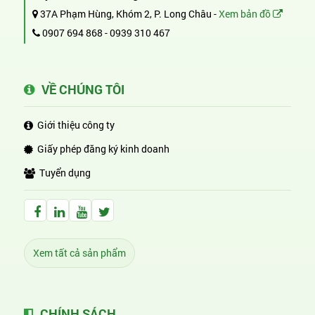
37A Phạm Hùng, Khóm 2, P. Long Châu -
Xem bản đồ
0907 694 868
-
0939 310 467
VỀ CHÚNG TÔI
Giới thiệu công ty
Giấy phép đăng ký kinh doanh
Tuyển dụng
Facebook Huỳnh Gia Alpha
LinkedIn Huỳnh Gia Alpha
YouTube Huỳnh Gia Alpha
Twitter Huỳnh Gia Alpha
Xem tất cả sản phẩm
CHÍNH SÁCH